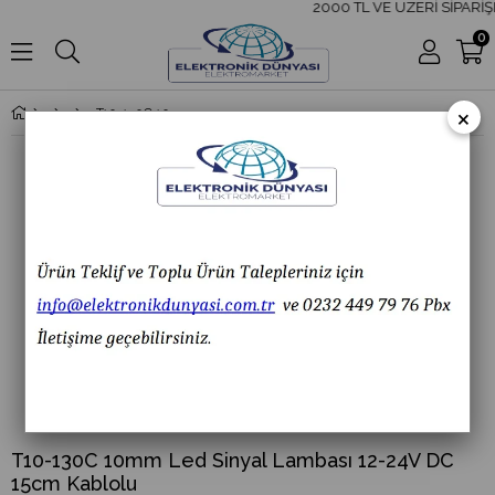
2000 TL VE ÜZERİ SİPARİŞL
0
×
T10-130C 10mm Led Sinyal Lambası 12-24V DC 15cm Kablolu
T10-130C 10mm Led Sinyal Lambası 12-24V DC
15cm Kablolu