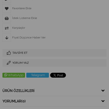
Favorilere Ekle
İstek Listeme Ekle
Karşılaştır
Fiyat Düşünce Haber Ver
TAVSIYE ET
YORUM YAZ
WhatsApp
Telegram
ÜRÜN ÖZELLIKLERI
YORUMLAR
(0)