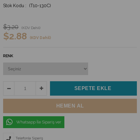
(T10-130C)
$3.20
(KDV Dahil)
$2.88
(KDV Dahil)
RENK
Whatsapp İle Sipariş ver
Telefonla Sipariş