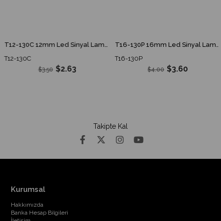
T12-130C 12mm Led Sinyal Lambası 12-24V DC 15cm Kablolu
T16-130P 16mm Led Sinyal Lambası 12-24V DC
T12-130C
T16-130P
$2.63
$3.60
$3.50
$4.00
Takipte Kal
Kurumsal
Hakkımızda
Banka Hesap Bilgileri
İletişim