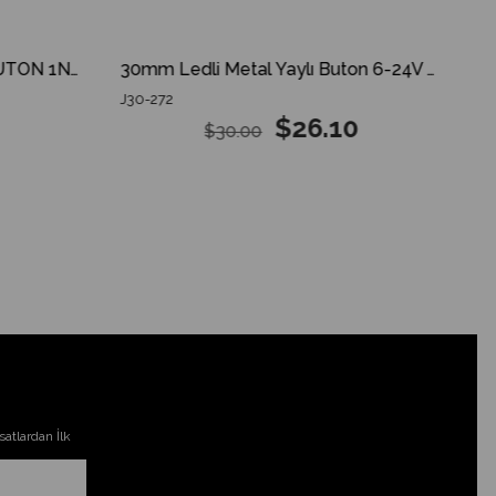
22MM DÜZ METAL YAYLI BUTON 1NO IP67 PASLANMAZ
30mm Ledli Metal Yaylı Buton 6-24V DC 2NO+2NC IP67
J30-272
$26.10
$30.00
atlardan İlk