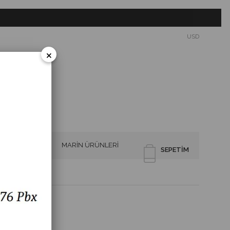
USD
×
SİRENLER
MARİN ÜRÜNLERİ
SEPETIM
O/NC