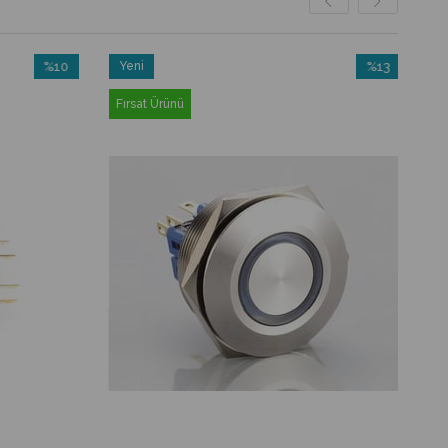
%10
Yeni
%13
İndirim
Ürün
İndirim
Fırsat Ürünü
%10İndirim
%13İndirim