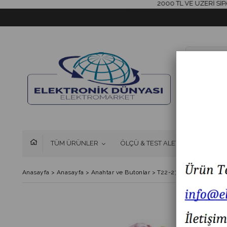
2000 TL VE ÜZERİ SİPARİŞ
TÜM ÜRÜNLER
ÖLÇÜ & TEST ALETLERİ
FAN 
Anasayfa
>
Anasayfa
>
Anahtar ve Butonlar
>
T22-272 22MM METAL 