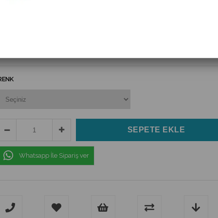
(T22-272)
$9.00
(KDV Dahil)
$8.10
(KDV Dahil)
RENK
Whatsapp İle Sipariş ver