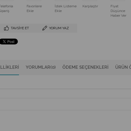
Telefonla
Favorilere
İstek Listeme
Karşılaştır
Fiyat
Sipariş
Ekle
Ekle
Düşünce
Haber Ver
TAVSIYE ET
YORUM YAZ
LLIKLERI
YORUMLAR
(0)
ÖDEME SEÇENEKLERI
ÜRÜN Ö