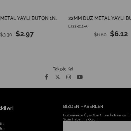
19MM DÜZ METAL YAYLI BUTON 1NO IP67
ET22-211-A
$2.97
$6.12
$3.30
$6.80
Takipte Kal
BİZDEN HABERLER
kileri
Bültenimize Üye Olun ! Tüm İndirim ve Fırs
Sizin Haberiniz Olsun !
lik
ları