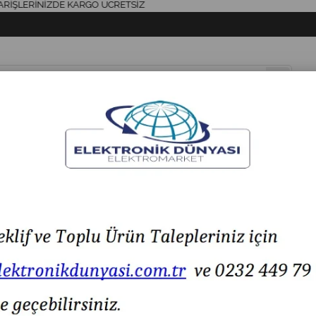
LERİNİZDE KARGO ÜCRETSİZ
& AKSESUAR
HAVYA & LEHİM
SİGORTA & AKSESUAR
LED IŞIK
YAYLI BUTON 12-24V DC 2NO/NC
T22-272 22MM METAL YAYLI BUTON 12-24V DC 2N