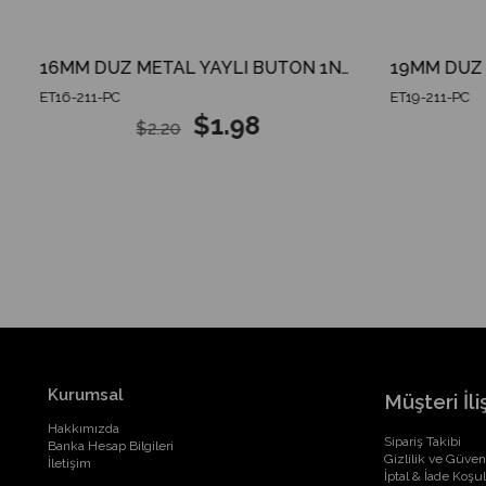
 2CO
16MM DÜZ METAL YAYLI BUTON 1NO IP67
ET16-211-PC
ET19-211-PC
$1.98
$2.20
Kurumsal
Müşteri İliş
Hakkımızda
Sipariş Takibi
Banka Hesap Bilgileri
Gizlilik ve Güven
İletişim
İptal & İade Koşul