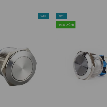
%10
Yeni
İndirim
Ürün
Fırsat Ürünü
%10İndirim