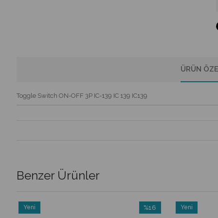
ÜRÜN ÖZE
Toggle Switch ON-OFF 3P IC-139 IC 139 IC139
Benzer Ürünler
Yeni
%16
Yeni