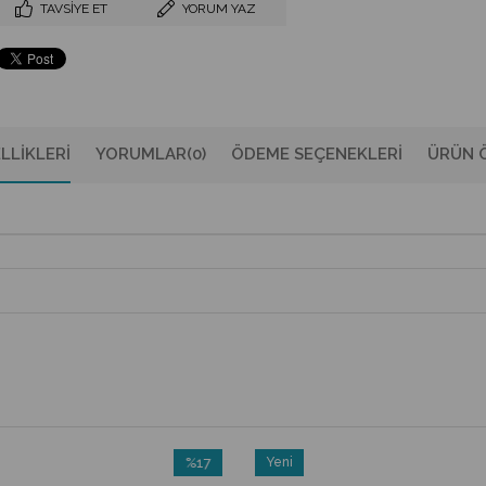
TAVSIYE ET
YORUM YAZ
LLIKLERI
YORUMLAR
(0)
ÖDEME SEÇENEKLERI
ÜRÜN Ö
%17
Yeni