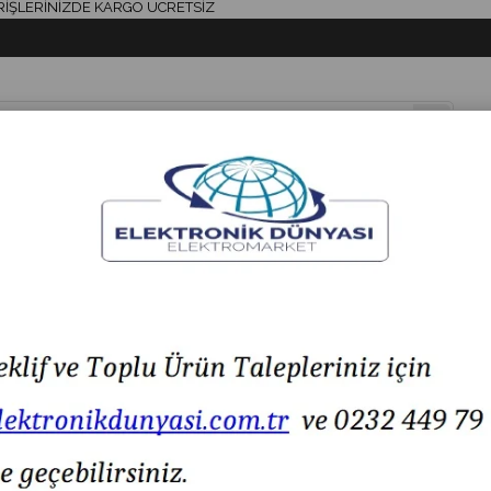
ERİNİZDE KARGO ÜCRETSİZ
& AKSESUAR
HAVYA & LEHİM
SİGORTA & AKSESUAR
LED IŞIK
C139
Toggle Switch ON-OFF 3P IC-139 IC 139 IC139