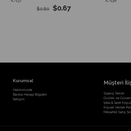
IC-137
IC-138
$0.67
$0.80
Kurumsal
Müşteri İliş
Hakkımızda
Sipariş Takibi
Banka Hesap Bilgileri
Gizlilik ve Güven
İletişim
İptal & İade Koşul
Kişisel Veriler Pol
Mesafeli Satış S