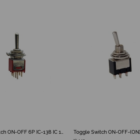
İndirim
Ürün
%17İndirim
Toggle Switch ON-OFF 6P IC-138 IC 138 IC138