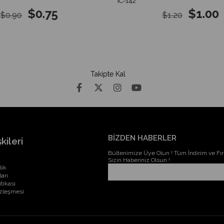
IC-142
$0.75
$1.00
$0.90
$1.20
Takipte Kal
BİZDEN HABERLER
kileri
Bültenimize Üye Olun ! Tüm İndirim ve Fırs
Sizin Haberiniz Olsun !
lik
ları
itikası
özleşmesi