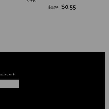
IC-140
$0.55
$0.75
atlardan İlk