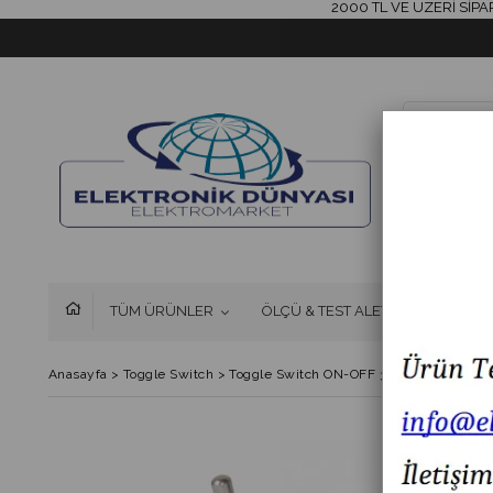
2000 TL VE ÜZERİ SİPARİŞL
TÜM ÜRÜNLER
ÖLÇÜ & TEST ALETLERİ
FAN 
Anasayfa
>
Toggle Switch
>
Toggle Switch ON-OFF 3P IC-139 IC 139 I