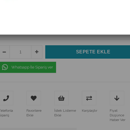
(IC-139)
$0.75
(KDV Dahil)
$0.50
(KDV Dahil)
Whatsapp İle Sipariş ver
Telefonla
Favorilere
İstek Listeme
Karşılaştır
Fiyat
Sipariş
Ekle
Ekle
Düşünce
Haber Ver