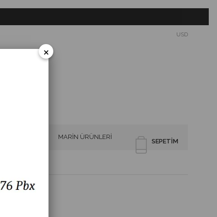
USD
×
SİRENLER
MARİN ÜRÜNLERİ
SEPETIM