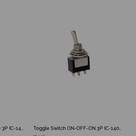
İndirim
Ürün
İndirim
%17İndirim
%27İndirim
Toggle Switch ON-OFF-(ON) 3P IC-142 Yaylı IC 142 IC142
Toggle Switch ON-OFF-ON 3P IC-140 IC 140 IC140