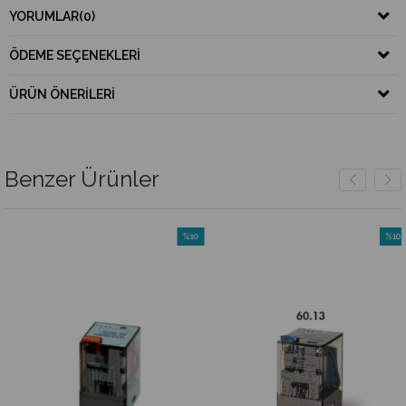
YORUMLAR
(0)
ÖDEME SEÇENEKLERI
ÜRÜN ÖNERILERI
Benzer Ürünler
%10
%10
m
İndirim
İndiri
irim
%10İndirim
%10İnd