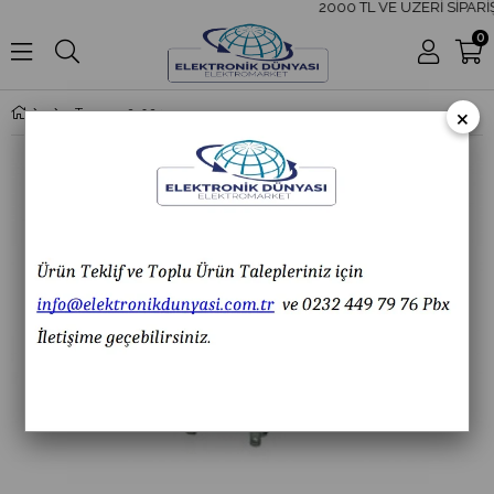
2000 TL VE ÜZERİ SİPARİŞ
0
×
Tron 55.32-024DC 8 Pin 2 Kontak Röle