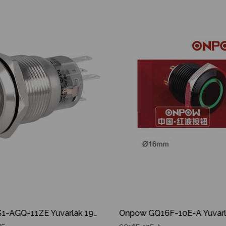
Onpow LAS1-AGQ-11ZE Yuvarlak 19mm Ledli Kalıcılı Metal Buton