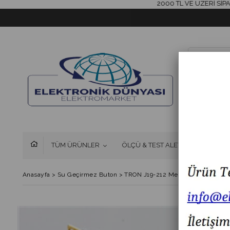
2000 TL VE ÜZERİ SİPARİŞLE
TÜM ÜRÜNLER
ÖLÇÜ & TEST ALETLERİ
FAN 
Anasayfa
>
Su Geçirmez Buton
>
TRON J19-212 Metal Yaylı Buton 6-