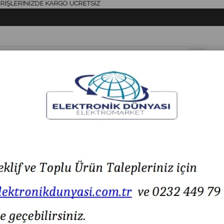
RİNİZDE KARGO ÜCRETSİZ
& AKSESUAR
HAVYA & LEHİM
SİGORTA & AKSESUAR
LED IŞIK
24V IP67 J19212 J19 212
TRON J19-212 Metal Yaylı Buton 6-24V IP67 J19212 J