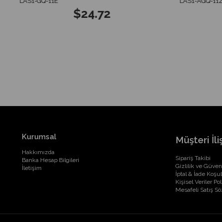
LAS1-GQ-11E
LAS1-AGQ-11Z
$24.72
Kurumsal
Müşteri İliş
Hakkımızda
Sipariş Takibi
Banka Hesap Bilgileri
Gizlilik ve Güven
İletişim
İptal & İade Koşul
Kişisel Veriler Pol
Mesafeli Satış S