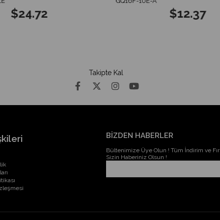
E
GQ16F-10E-A
$24.72
$12.37
Takipte Kal
BİZDEN HABERLER
kileri
Bültenimize Üye Olun ! Tüm İndirim ve Fırs
Sizin Haberiniz Olsun !
lik
ları
itikası
özleşmesi