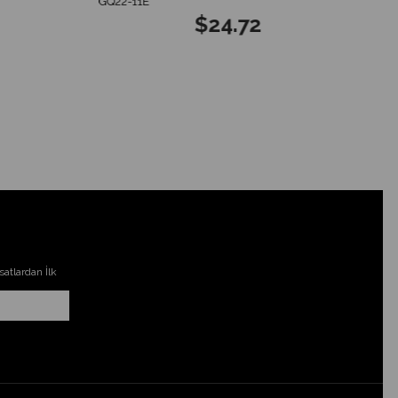
GQ22-11E
$24.72
atlardan İlk