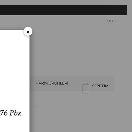
USD
×
SİRENLER
MARİN ÜRÜNLERİ
SEPETIM
19 212