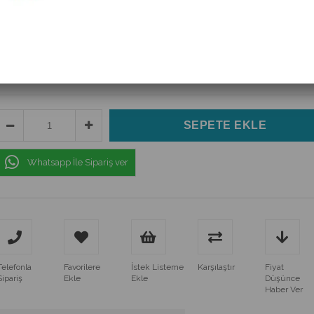
(J19-212)
$12.00
(KDV Dahil)
$10.80
(KDV Dahil)
Whatsapp İle Sipariş ver
Telefonla
Favorilere
İstek Listeme
Karşılaştır
Fiyat
Sipariş
Ekle
Ekle
Düşünce
Haber Ver