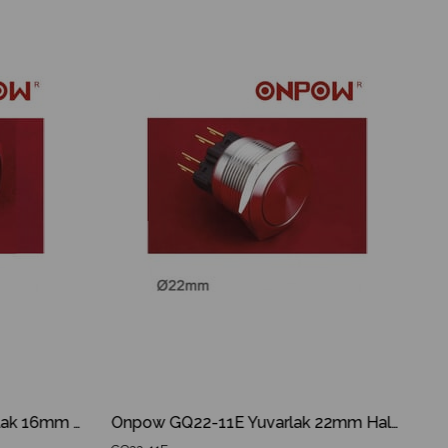
Onpow GQ16F-10E-A Yuvarlak 16mm Halka Ledli Yaylı Metal Buton
Onpow GQ22-11E Yuvarlak 22mm Halka Ledli Yaylı Metal Buton