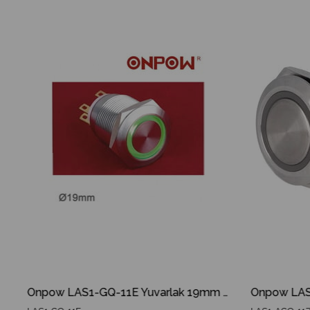
Onpow LAS1-GQ-11E Yuvarlak 19mm Halka Ledli Yaylı Metal Buton