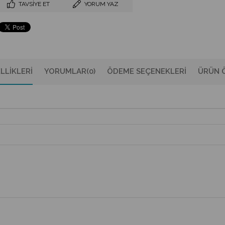
TAVSIYE ET
YORUM YAZ
LLIKLERI
YORUMLAR
(0)
ÖDEME SEÇENEKLERI
ÜRÜN Ö