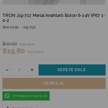
TRON J19-712 Metal Anahtarlı Buton 6-24V IP67 1-
0-2
(J19-712)
$22.00
(KDV Dahil)
$19.80
(KDV Dahil)
Whatsapp İle Sipariş ver