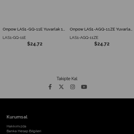
Onpow LAS1-GQ-11E Yuvarlak 19mm Halka Ledli Yaylı Metal Buton
Onpow LAS1-AGQ-11ZE Yuvarlak 19mm Ledli Kalıcılı Metal Buton
LAS1-GQ-11E
LAS1-AGQ-11ZE
$24.72
$24.72
Takipte Kal
Kurumsal
Hakkımızda
Banka Hesap Bilgileri