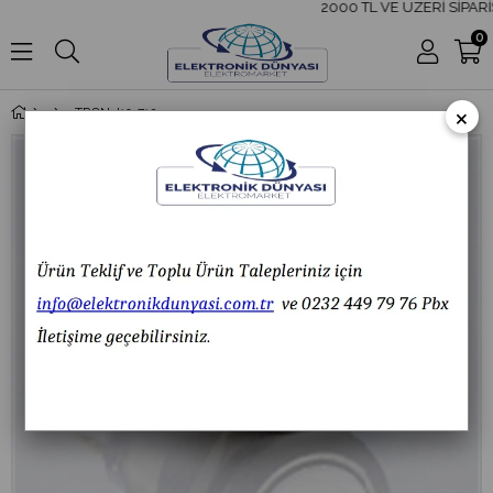
2000 TL VE ÜZERİ SİPARİ
0
×
TRON J19-712 Metal Anahtarlı Buton 6-24V IP67 1-0-2