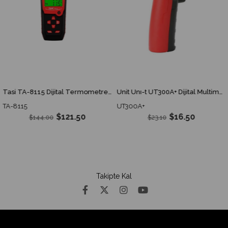
Tasi TA-8115 Dijital Termometre 4 Girişli
Unit Unı-t UT300A+ Dijital Multimetre
TA-8115
UT300A+
$121.50
$16.50
$144.00
$23.10
Takipte Kal