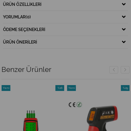
ÜRÜN ÖZELLIKLERI
YORUMLAR
(0)
ÖDEME SEÇENEKLERI
ÜRÜN ÖNERILERI
Benzer Ürünler
Yeni
%16
Yeni
%29
Ürün
İndirim
Ürün
İndirim
rim
%16İndirim
%29İndi