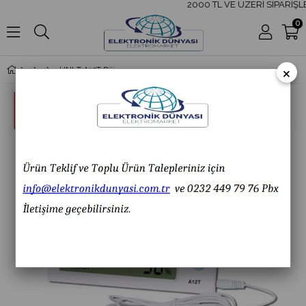
2000 TL VE ÜZERİ SİPARİŞLE
0
×
UNI-T A12T Dijital Termometre Sıcaklık Nem Ölçüm Cihazı A 12T A-12T