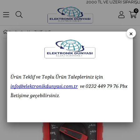
2000 TL VE ÜZERİ SİPARİŞLE
0
×
Unı-T UT 191E PROFESYONEL SERİ DİJİTAL MULTİMETRE ÖLÇÜ ALETİ UT191E UT-191E