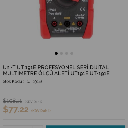
Unı-T UT 191E PROFESYONEL SERİ DİJİTAL
MULTİMETRE ÖLÇÜ ALETİ UT191E UT-191E
(UT191E)
$108.11
(KDV Dahil)
$77.22
(KDV Dahil)