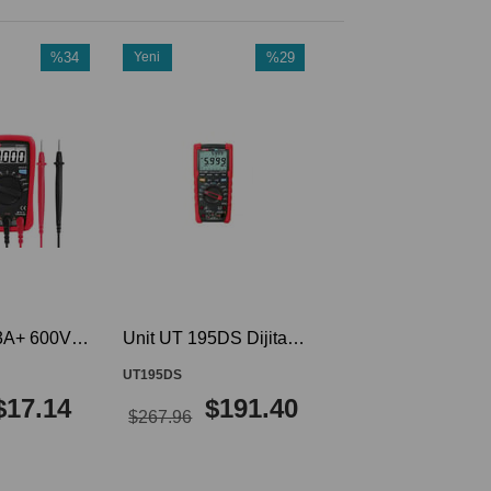
eni
%29
rün
İndirim
%29İndirim
Unit UT 195DS Dijital Profesyonel Multimetre UT195DS UT-195DS
195DS
$191.40
267.96