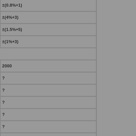
±(0.8%+1)
±(4%+3)
±(1.5%+5)
±(1%+3)
2000
?
?
?
?
?