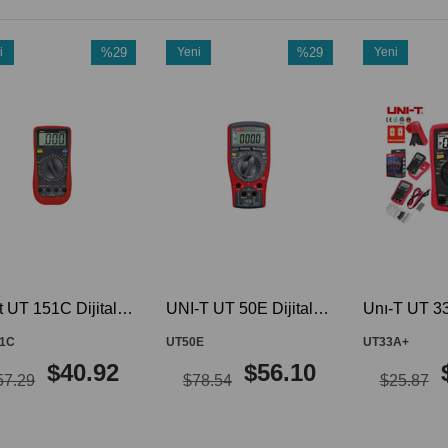
Yeni
%29
Yeni
%34
Y
m
Ürün
İndirim
Ürün
İndirim
Ü
irim
%29İndirim
%34İndirim
 UT-151C
UNI-T UT 50E Dijital Multimetre Ölçü Aleti UT50E UT-50E
Unı-T UT 33A+ 600V UT33+ Serisi Dijital Multimetre Ölçü Aleti UT33A+ UT-33A+
UT50E
UT33A+
UT
$56.10
$17.14
$78.54
$25.87
$