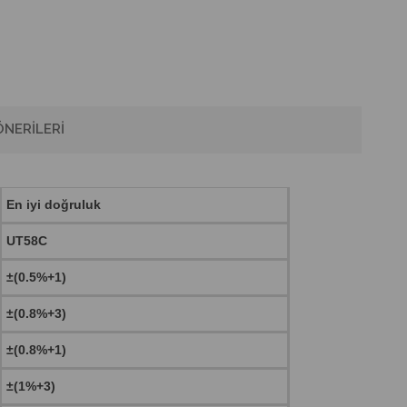
NERILERI
En iyi doğruluk
UT58C
±(0.5%+1)
±(0.8%+3)
±(0.8%+1)
±(1%+3)