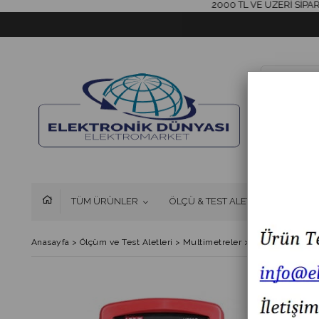
2000 TL VE ÜZERİ SİPARİŞLERİ
TÜM ÜRÜNLER
ÖLÇÜ & TEST ALETLERİ
FAN 
Anasayfa
>
Ölçüm ve Test Aletleri
>
Multimetreler
>
Unı-T UT 58C Di