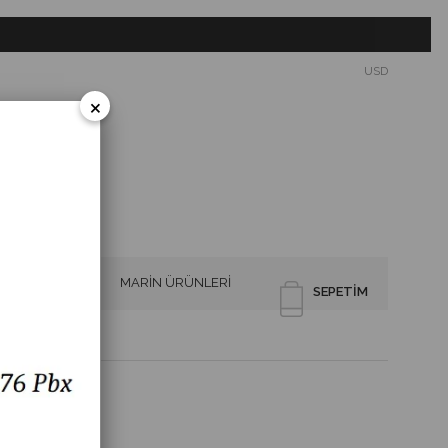
USD
×
SİRENLER
MARİN ÜRÜNLERİ
SEPETIM
-58C