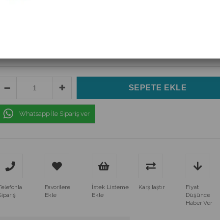
(UT58C)
$62.83
(KDV Dahil)
$44.88
(KDV Dahil)
Whatsapp İle Sipariş ver
Telefonla
Favorilere
İstek Listeme
Karşılaştır
Fiyat
Sipariş
Ekle
Ekle
Düşünce
Haber Ver