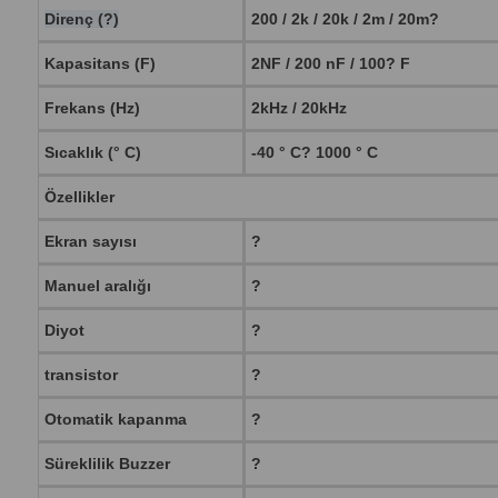
Direnç (?)
200 / 2k / 20k / 2m / 20m?
Kapasitans (F)
2NF / 200 nF / 100? F
Frekans (Hz)
2kHz / 20kHz
Sıcaklık (° C)
-40 ° C?
1000 ° C
Özellikler
Ekran sayısı
?
Manuel aralığı
?
Diyot
?
transistor
?
Otomatik kapanma
?
Süreklilik Buzzer
?