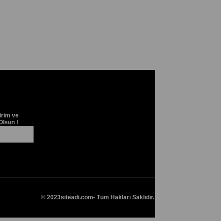
irim ve
Olsun !
© 2023
siteadi.com
- Tüm Hakları Saklıdır.