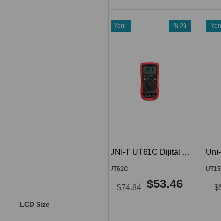
Yeni
%29
Yeni
%29
Ürün
İndirim
Ürün
İndiri
%29İndirim
%29İnd
UNI-T UT61C Dijital Multimetre Ölçü Aleti UT-61C UT 61C
Unı-t UT 151C Dijital Multimetre Ölçü Aleti UT151C
UT61C
UT151C
$53.46
$40.92
$74.84
$57.29
LCD Size