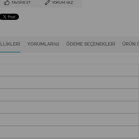
TAVSIYE ET
YORUM YAZ
LLIKLERI
YORUMLAR
(0)
ÖDEME SEÇENEKLERI
ÜRÜN Ö