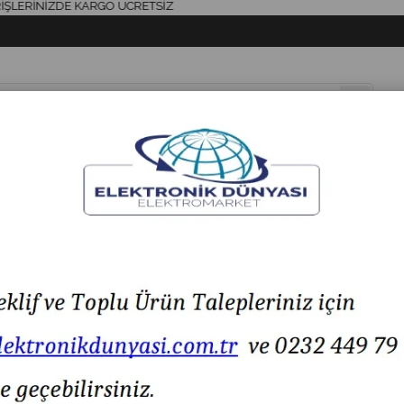
NİZDE KARGO ÜCRETSİZ
& AKSESUAR
HAVYA & LEHİM
SİGORTA & AKSESUAR
LED IŞIK
jital Multimetre Ölçü Aleti UT58C UT-58C
Unı-T UT 58C Dijital Multimetre Ölçü Aleti UT58C UT