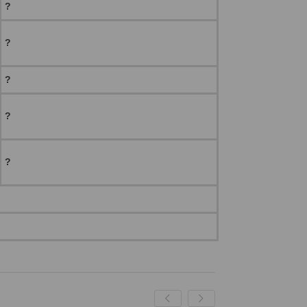
?
?
?
?
?