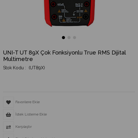
UNI-T UT 89X Çok Fonksiyonlu True RMS Dijital
Multimetre
(UT89X)
Favorilere Ekle
İstek Listeme Ekle
Karşılaştır