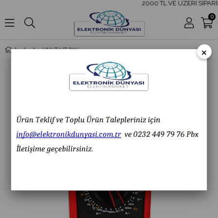
2000 TL VE ÜZERİ SİPARİ
0
×
UNI-T UT 89X Çok Fonksiyonlu True RMS Dijital Multimetre