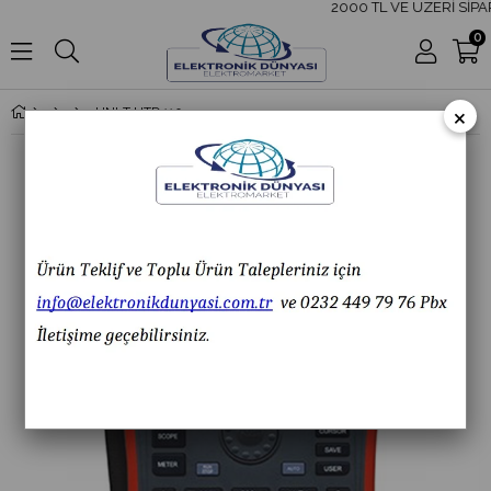
2000 TL VE ÜZERİ SİPA
0
×
UNI-T UTD 1102C El Tipi Osiloskop UTD1102C UTD-1102C