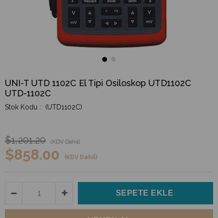
UNI-T UTD 1102C El Tipi Osiloskop UTD1102C
UTD-1102C
(UTD1102C)
$1,201.20
(KDV Dahil)
$858.00
(KDV Dahil)