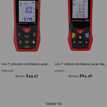
Uni-T LM100A 100 Metre Lazer Metre Mesafe Ölçer
Uni-T LM120 120 Metre Lazer Metre Mesafe Ölçer
LM100A
LM120
$49.57
$84.46
$74.84
$127.51
Takipte Kal