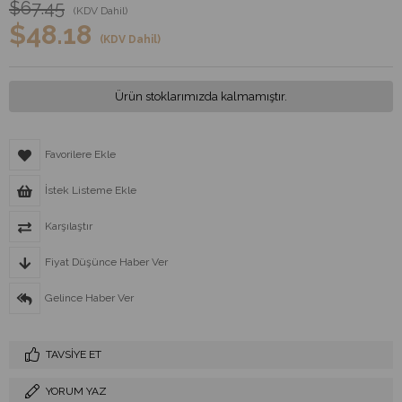
$67.45
(KDV Dahil)
$48.18
(KDV Dahil)
Ürün stoklarımızda kalmamıştır.
Favorilere Ekle
İstek Listeme Ekle
Karşılaştır
Fiyat Düşünce Haber Ver
Gelince Haber Ver
TAVSIYE ET
YORUM YAZ