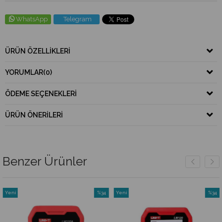
WhatsApp
Telegram
ÜRÜN ÖZELLIKLERI
YORUMLAR
(0)
ÖDEME SEÇENEKLERI
ÜRÜN ÖNERILERI
Benzer Ürünler
Yeni
%34
Yeni
%34
Ürün
İndirim
Ürün
İndirim
rim
%34İndirim
%34İndi