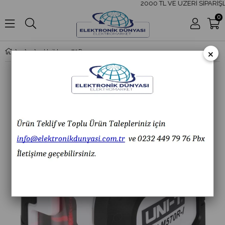
2000 TL VE ÜZERİ SİPARİŞLE
0
×
Unit Lm-570R-I Lazer Seviyesi Ölçer