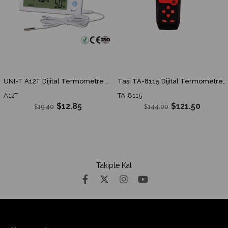
UNI-T A12T Dijital Termometre Sıcaklık Nem Ölçüm Cihazı A 12T A-12T
Tasi TA-8115 Dijital Termometre 4 Girişli
A12T
TA-8115
$12.85
$121.50
$19.40
$144.00
Takipte Kal