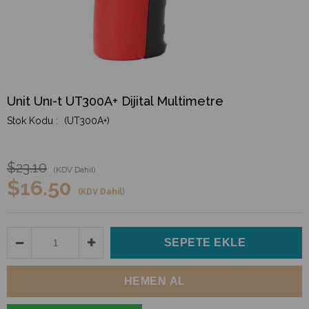
Unit Unı-t UT300A+ Dijital Multimetre
(UT300A+)
$23.10
(KDV Dahil)
$16.50
(KDV Dahil)