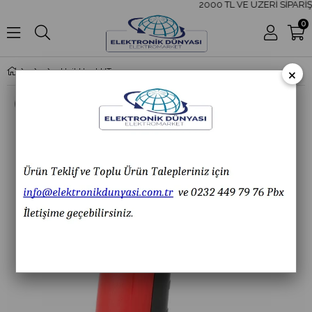
2000 TL VE ÜZERİ SİPARİŞ
0
×
Unit Unı-t UT300A+ Dijital Multimetre