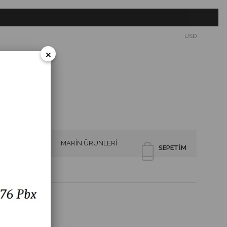
USD
×
SİRENLER
MARİN ÜRÜNLERİ
SEPETIM