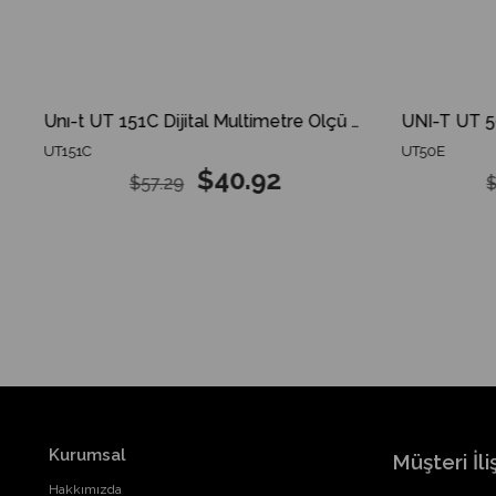
Unı-t UT 151C Dijital Multimetre Ölçü Aleti UT151C UT-151C
UT151C
UT50E
$40.92
$57.29
$
Kurumsal
Müşteri İliş
Hakkımızda