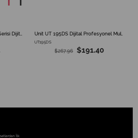
Unı-T UT 33A+ 600V UT33+ Serisi Dijital Multimetre Ölçü Aleti UT33A+ UT-33A+
Unit UT 195DS Dijital Profesyonel Multimetre UT195DS UT-195DS
UT195DS
$191.40
$267.96
atlardan İlk