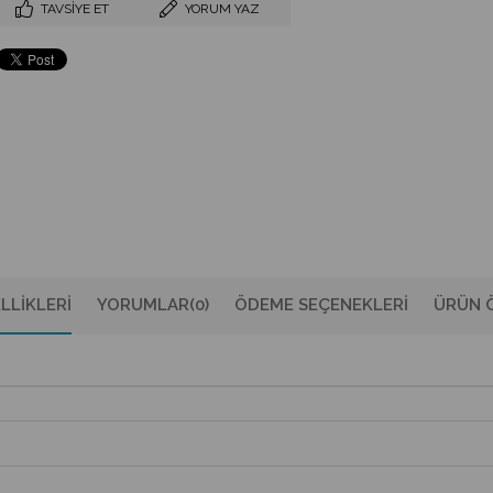
TAVSIYE ET
YORUM YAZ
LLIKLERI
YORUMLAR
(0)
ÖDEME SEÇENEKLERI
ÜRÜN Ö