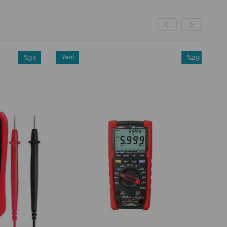
%34
Yeni
%29
İndirim
Ürün
İndirim
%34İndirim
%29İndirim