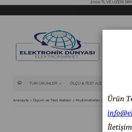
2000 TL VE ÜZERİ SİPARİŞL
TÜM ÜRÜNLER
ÖLÇÜ & TEST ALETLERİ
FAN 
Anasayfa
>
Ölçüm ve Test Aletleri
>
Multimetreler
>
Unit UT61D+ 100