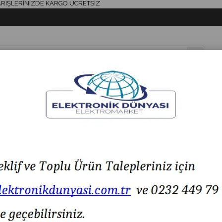
ERİNİZDE KARGO ÜCRETSİZ
& AKSESUAR
HAVYA & LEHİM
SİGORTA & AKSESUAR
LED IŞIK
0V True Rms Dijital Multimetre
Unit UT61D+ 1000V True Rms Dijital Multimetre