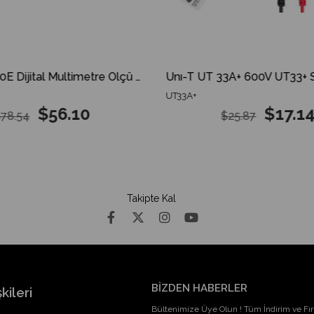
UNI-T UT 50E Dijital Multimetre Ölçü Aleti UT50E UT-50E
UT33A+
$56.10
$17.14
78.54
$25.87
Takipte Kal
BİZDEN HABERLER
kileri
Bültenimize Üye Olun ! Tüm İndirim ve Fırs