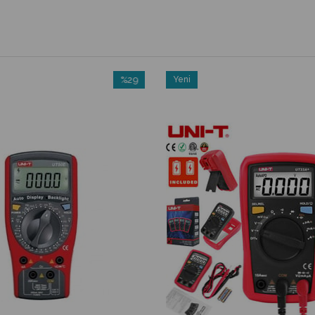
%29
Yeni
İndirim
Ürün
%29İndirim