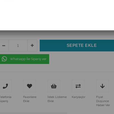
(UT61D+)
$98.87
(KDV Dahil)
$70.62
(KDV Dahil)
Whatsapp İle Sipariş ver
Telefonla
Favorilere
İstek Listeme
Karşılaştır
Fiyat
Sipariş
Ekle
Ekle
Düşünce
Haber Ver