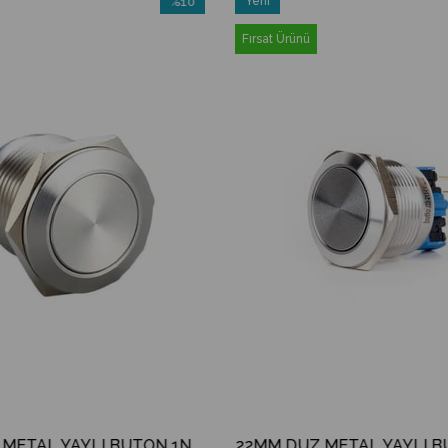
%10
Yeni
İndirim
Ürün
Fırsat Ürünü
%10İndirim
19MM DÜZ METAL YAYLI BUTON 1NO IP67