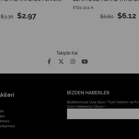
ET22-211-A
$2.97
$6.12
$3.30
$6.80
Takipte Kal
BİZDEN HABERLER
kileri
Bültenimize Üye Olun ! Tüm İndirim ve Fırs
Sizin Haberiniz Olsun !
lik
ları
itikası
özleşmesi