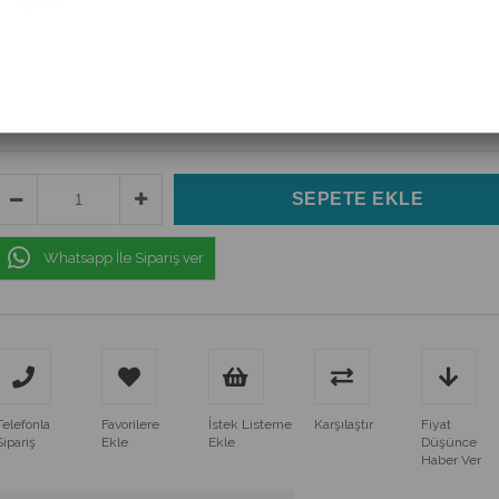
(XAC-YBR-B/W)
$2.00
(KDV Dahil)
$1.80
(KDV Dahil)
Whatsapp İle Sipariş ver
Telefonla
Favorilere
İstek Listeme
Karşılaştır
Fiyat
Sipariş
Ekle
Ekle
Düşünce
Haber Ver