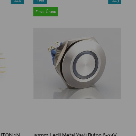
%10
Yeni
%13
İndirim
Ürün
İndirim
Fırsat Ürünü
%10İndirim
%13İndirim
22MM DÜZ METAL YAYLI BUTON 1NO IP67 PASLANMAZ
30mm Ledli Metal Yaylı Buton 6-24V DC 2NO+2NC IP67