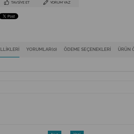
TAVSIYE ET
YORUM YAZ
LLIKLERI
YORUMLAR
(0)
ÖDEME SEÇENEKLERI
ÜRÜN Ö