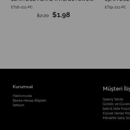
ET16-211-PC
ET19-211-PC
$1.98
$2.20
Kurumsal
Müşteri İliş
Hakkımızda
Sipariş Takibi
Banka Hesap Bilgileri
Gizlilik ve Güven
İletişim
İptal & İade Koşul
Kişisel Veriler Pol
Mesafeli Satış S