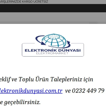
ERİNİZDE KARGO ÜCRETSİZ
& AKSESUAR
HAVYA & LEHİM
SİGORTA & AKSESUAR
LED IŞIK
ah/Beyaz Çift Hızlı Vinç Butonu
Yedek Buton Rozeti Siyah/Beyaz Çift Hızlı Vinç Buto