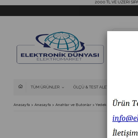
2000 TL VE ÜZERİ SİPARİŞL
TÜM ÜRÜNLER
ÖLÇÜ & TEST ALETLERİ
FAN 
Anasayfa
>
Anasayfa
>
Anahtar ve Butonlar
>
Yedek Buton Rozeti Siy