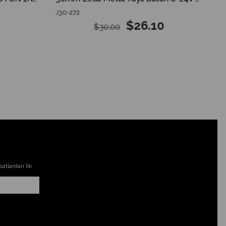
J30-272
$26.10
$30.00
atlardan İlk