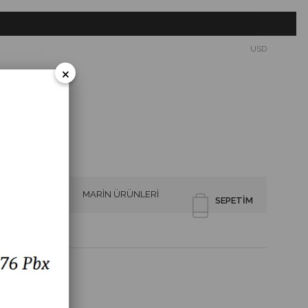
USD
×
SİRENLER
MARİN ÜRÜNLERİ
SEPETIM
nu